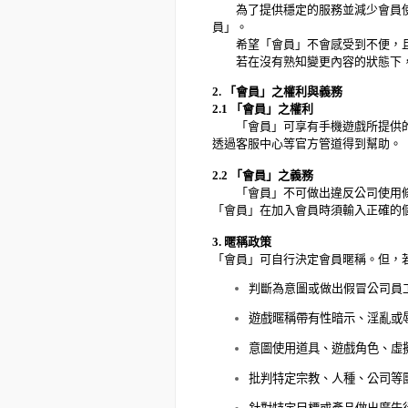
為了提供穩定的服務並減少會員使用
員」。
希望「會員」不會感受到不便，且
若在沒有熟知變更內容的狀態下，
2.
「會員」之權利與義務
2.1
「
會員
」
之權利
「會員」可享有手機遊戲所提供的各
透過客服中心等官方管道得到幫助。
2.2
「
會員
」
之義務
「會員」不可做出違反公司使用條
「
會員
」
在加入會員時
須輸入正確的
3.
暱稱政策
「
會員
」
可自行決定會員暱稱。但，
判斷
為
意圖或做出假冒公司員
遊戲暱稱帶有性暗示、淫亂或
意圖使用道具、遊戲角色、虛
批判特定宗教、人種、公司等