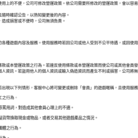
上的不便，公司可修改營運政策。依公司需要所修改的營運政策，會以容易
隨時確認公告，以熟知變更後的內容。
造成損害或不便時，公司無須負責。
種遊戲內容及服務。使用服務時若因公司或他人受到不公平待遇，或因使用
款或本營運政策之行為。若違反使用條款或本營運政策而使公司或其他
會員
發
個人資訊。若盜用他人的個人資訊或輸入偽造資訊而產生不利或損害，公司將無
若出現以下列情形，客服中心將可變更或刪除
「
會員
」
的遊戲暱稱
，且使用服務
工之行
為
。
辱罵用詞，對造成其他
會員
心理上的不適。
擬貨幣換取現金或物品，或者交易其他遊戲產品之情況。
團體之行為。